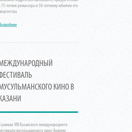
к 75-летию режиссера и 50-летнему юбилею его
творчества.
Подробнее
МЕЖДУНАРОДНЫЙ
ФЕСТИВАЛЬ
МУСУЛЬМАНСКОГО КИНО В
КАЗАНИ
В рамках VIII Казанского международного
фестиваля мусульманского кино Андрею