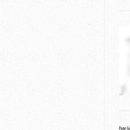
Page G