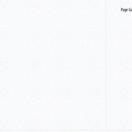
Page G