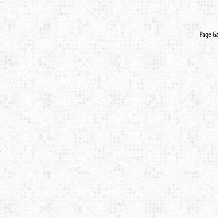
Page G