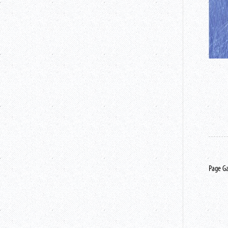
Page G