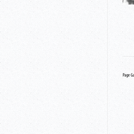
Page G